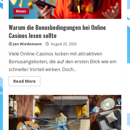
News
Warum die Bonusbedingungen bei Online
Casinos lesen sollte
Jan Wiedemann
August 25, 2025
Viele Online-Casinos locken mit attraktiven
Bonusangeboten, die auf den ersten Blick wie ein
schneller Vorteil wirken. Doch...
Read
Read More
more
about
Warum
die
Bonusbedingungen
bei
Online
Casinos
lesen
sollte