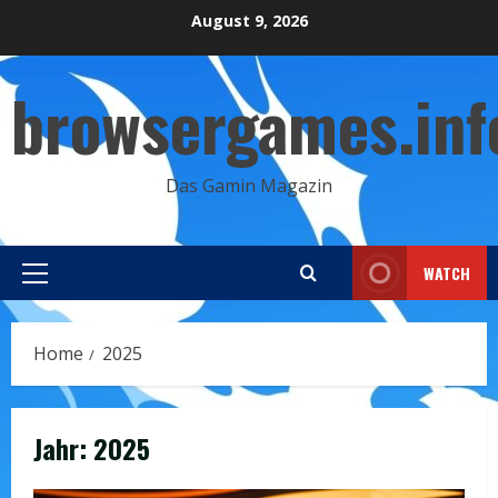
Skip
August 9, 2026
to
content
browsergames.inf
Das Gamin Magazin
WATCH
Primary
Menu
Home
2025
Jahr:
2025