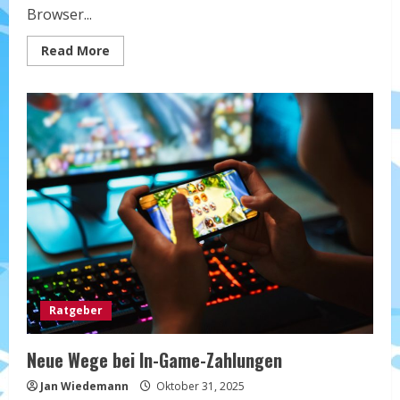
Browser...
Read
Read More
more
about
Von
Klick
zu
Gewinn:
Warum
schnelle
Spiele
im
Browser
die
perfekte
Kaffeepausen-
Unterhaltung
sind
Ratgeber
Neue Wege bei In-Game-Zahlungen
Jan Wiedemann
Oktober 31, 2025