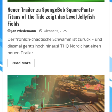
Neuer Trailer zu SpongeBob SquarePants:
Titans of the Tide zeigt das Level Jellyfish
Fields
Jan Wiedemann
Oktober 5, 2025
Der fröhlich-chaotische Schwamm ist zurück – und
diesmal geht’s hoch hinaus! THQ Nordic hat einen
neuen Trailer...
Read
Read More
more
about
Neuer
Trailer
zu
SpongeBob
SquarePants:
Titans
of
the
Tide
zeigt
das
Level