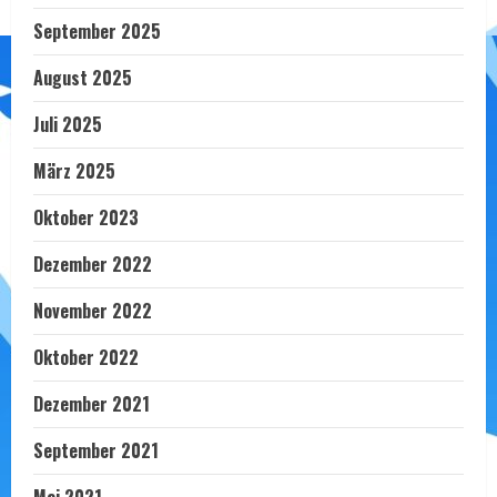
September 2025
August 2025
Juli 2025
März 2025
Oktober 2023
Dezember 2022
November 2022
Oktober 2022
Dezember 2021
September 2021