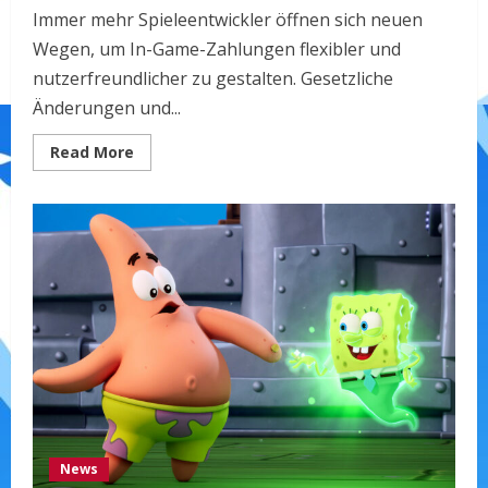
Immer mehr Spieleentwickler öffnen sich neuen
Wegen, um In-Game-Zahlungen flexibler und
nutzerfreundlicher zu gestalten. Gesetzliche
Änderungen und...
Read
Read More
more
about
Neue
Wege
bei
In-
Game-
Zahlungen
News