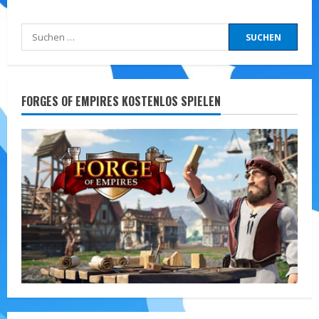
der
Trends
2025:
Innovationen
Suchen
Beiträge
Und
Entwicklungen
nach:
FORGES OF EMPIRES KOSTENLOS SPIELEN