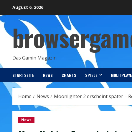
Skip
August 6, 2026
to
content
browsergame
Das Gamin Magazin
STARTSEITE
NEWS
CHARTS
SPIELE
MULTIPLAY
Home
News
Moonlighter 2 erscheint später –
News