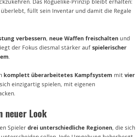
kzukehren. Das Roguelike-Prinzip bleibt erhalten:
 überlebt, füllt sein Inventar und damit die Regale
stung verbessern
,
neue Waffen freischalten
und
liegt der Fokus diesmal stärker auf
spielerischer
tem
.
in
komplett überarbeitetes Kampfsystem
mit
vier
 sich einzigartig spielen, mit eigenen
acken.
in neuer Look
en Spieler
drei unterschiedliche Regionen
, die sich
ch unterscheiden sollen. Jede Umgebung beherbergt