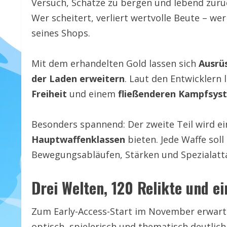
Versuch, Schätze zu bergen und lebend zurüc
Wer scheitert, verliert wertvolle Beute – wer
seines Shops.
Mit dem erhandelten Gold lassen sich
Ausrü
der Laden erweitern
. Laut den Entwicklern 
Freiheit
und einem
fließenderen Kampfsys
Besonders spannend: Der zweite Teil wird e
Hauptwaffenklassen
bieten. Jede Waffe soll
Bewegungsabläufen, Stärken und Spezialatt
Drei Welten, 120 Relikte und e
Zum Early-Access-Start im November erwart
optisch, spielerisch und thematisch deutli