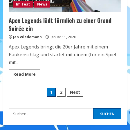
Im Test
News
Apex Legends lädt förmlich zu einer Grand
Soirée ein
Jan Wiedemann
Januar 11, 2020
Apex Legends bringt die 20er Jahre mit einem
Paukenschlag und startet mit einem (für ein Spiel
mit...
Read
Read More
more
about
Apex
Seitennummerierung
Legends
1
2
Next
lädt
förmlich
der
zu
einer
Grand
Suchen
Beiträge
Soirée
ein
nach: