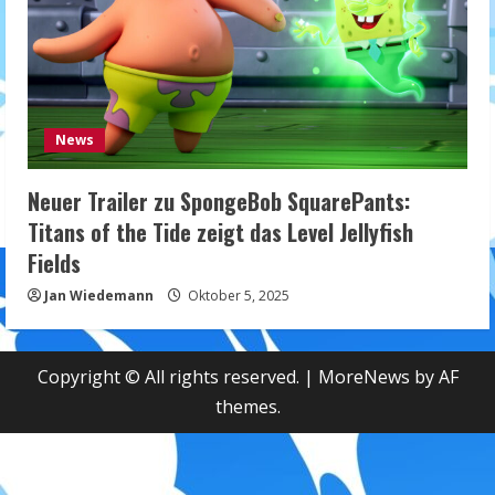
News
Neuer Trailer zu SpongeBob SquarePants:
Titans of the Tide zeigt das Level Jellyfish
Fields
Jan Wiedemann
Oktober 5, 2025
Copyright © All rights reserved.
|
MoreNews
by AF
themes.