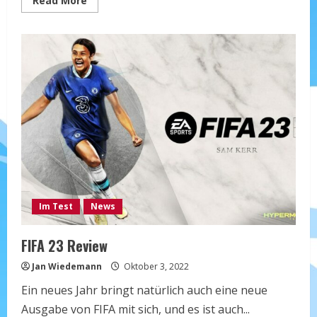
Read More
more
about
Game
of
Thrones
Online:
Alles,
was
Sie
wissen
müssen
Im Test
News
FIFA 23 Review
Jan Wiedemann
Oktober 3, 2022
Ein neues Jahr bringt natürlich auch eine neue
Ausgabe von FIFA mit sich, und es ist auch...