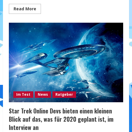
Read
Read More
more
about
FIFA
23
Review
Im Test
News
Ratgeber
Star Trek Online Devs bieten einen kleinen
Blick auf das, was für 2020 geplant ist, im
Interview an