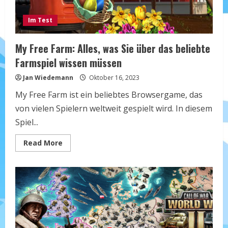
Im Test
My Free Farm: Alles, was Sie über das beliebte
Farmspiel wissen müssen
Jan Wiedemann
Oktober 16, 2023
My Free Farm ist ein beliebtes Browsergame, das
von vielen Spielern weltweit gespielt wird. In diesem
Spiel...
Read
Read More
more
about
My
Free
Farm:
Alles,
was
Sie
über
das
beliebte
Farmspiel