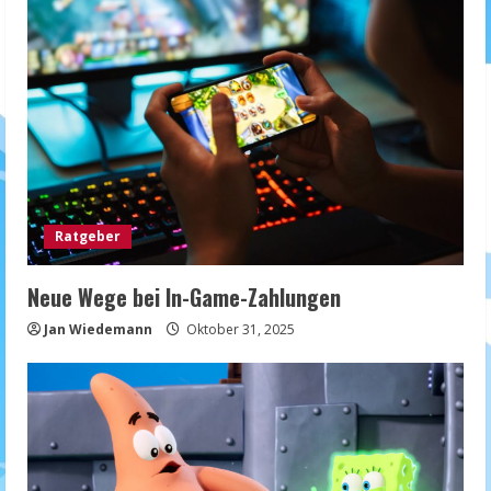
Ratgeber
Neue Wege bei In-Game-Zahlungen
Jan Wiedemann
Oktober 31, 2025