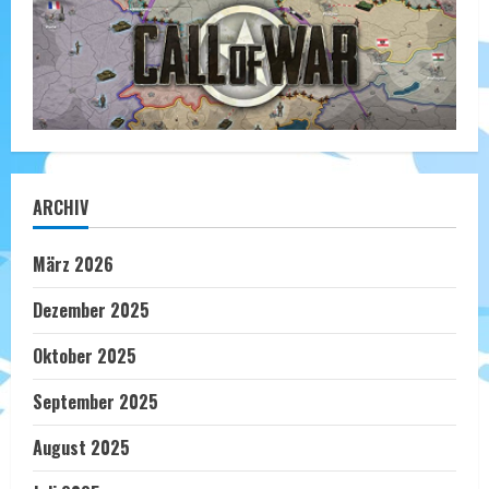
ARCHIV
März 2026
Dezember 2025
Oktober 2025
September 2025
August 2025