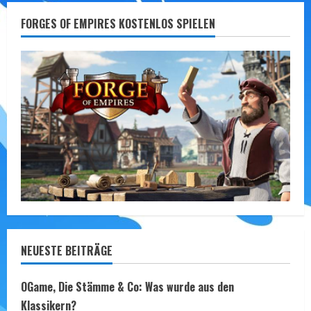
FORGES OF EMPIRES KOSTENLOS SPIELEN
NEUESTE BEITRÄGE
OGame, Die Stämme & Co: Was wurde aus den
Klassikern?