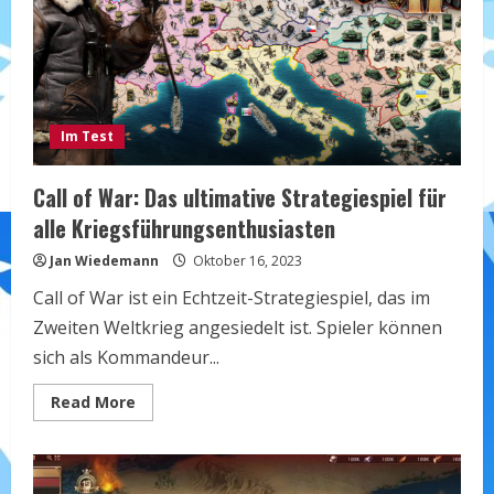
wissen
müssen
Im Test
Call of War: Das ultimative Strategiespiel für
alle Kriegsführungsenthusiasten
Jan Wiedemann
Oktober 16, 2023
Call of War ist ein Echtzeit-Strategiespiel, das im
Zweiten Weltkrieg angesiedelt ist. Spieler können
sich als Kommandeur...
Read
Read More
more
about
Call
of
War:
Das