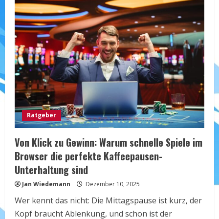
Ratgeber
Von Klick zu Gewinn: Warum schnelle Spiele im
Browser die perfekte Kaffeepausen-
Unterhaltung sind
Jan Wiedemann
Dezember 10, 2025
Wer kennt das nicht: Die Mittagspause ist kurz, der
Kopf braucht Ablenkung, und schon ist der