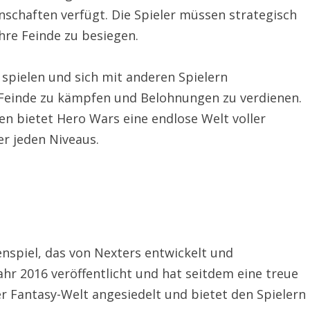
nschaften verfügt. Die Spieler müssen strategisch
hre Feinde zu besiegen.
 spielen und sich mit anderen Spielern
einde zu kämpfen und Belohnungen zu verdienen.
n bietet Hero Wars eine endlose Welt voller
r jeden Niveaus.
enspiel, das von Nexters entwickelt und
ahr 2016 veröffentlicht und hat seitdem eine treue
er Fantasy-Welt angesiedelt und bietet den Spielern