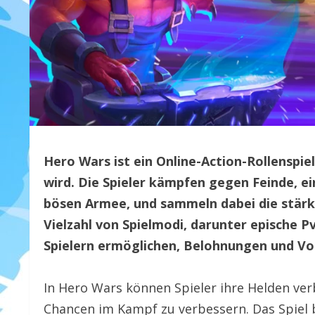
Hero Wars ist ein Online-Action-Rollenspiel
wird. Die Spieler kämpfen gegen Feinde, e
bösen Armee, und sammeln dabei die stärks
Vielzahl von Spielmodi, darunter epische P
Spielern ermöglichen, Belohnungen und Vor
In Hero Wars können Spieler ihre Helden ver
Chancen im Kampf zu verbessern. Das Spiel 