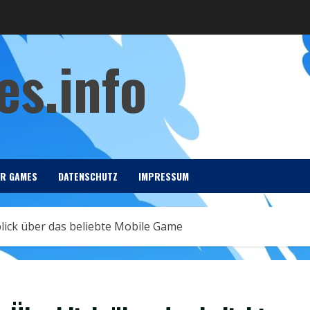
s.info
ER GAMES
DATENSCHUTZ
IMPRESSUM
ick über das beliebte Mobile Game