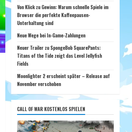
Von Klick zu Gewinn: Warum schnelle Spiele im
Browser die perfekte Kaffeepausen-
Unterhaltung sind
Neue Wege bei In-Game-Zahlungen
Neuer Trailer zu SpongeBob SquarePants:
Titans of the Tide zeigt das Level Jellyfish
Fields
Moonlighter 2 erscheint später – Release auf
November verschoben
CALL OF WAR KOSTENLOS SPIELEN