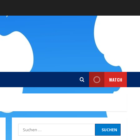
WATCH
Suchen
nach: