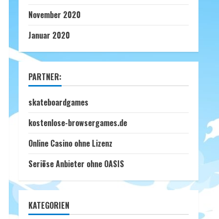
November 2020
Januar 2020
PARTNER:
skateboardgames
kostenlose-browsergames.de
Online Casino ohne Lizenz
Seriöse Anbieter ohne OASIS
KATEGORIEN