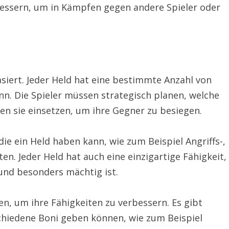
bessern, um in Kämpfen gegen andere Spieler oder
iert. Jeder Held hat eine bestimmte Anzahl von
nn. Die Spieler müssen strategisch planen, welche
en sie einsetzen, um ihre Gegner zu besiegen.
die ein Held haben kann, wie zum Beispiel Angriffs-,
n. Jeder Held hat auch eine einzigartige Fähigkeit,
 und besonders mächtig ist.
en, um ihre Fähigkeiten zu verbessern. Es gibt
schiedene Boni geben können, wie zum Beispiel