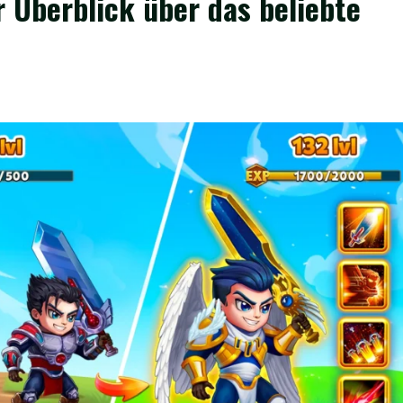
 Überblick über das beliebte