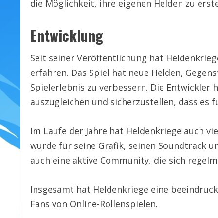
die Möglichkeit, ihre eigenen Helden zu erst
Entwicklung
Seit seiner Veröffentlichung hat Heldenkri
erfahren. Das Spiel hat neue Helden, Gegen
Spielerlebnis zu verbessern. Die Entwickler 
auszugleichen und sicherzustellen, dass es für
Im Laufe der Jahre hat Heldenkriege auch v
wurde für seine Grafik, seinen Soundtrack u
auch eine aktive Community, die sich regelm
Insgesamt hat Heldenkriege eine beeindrucke
Fans von Online-Rollenspielen.