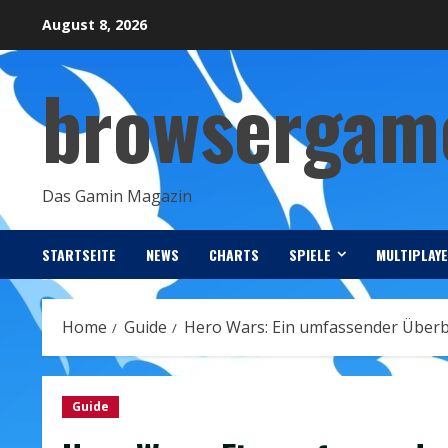
Skip
August 8, 2026
to
content
browsergame
Das Gamin Magazin
STARTSEITE
NEWS
CHARTS
SPIELE
MULTIPLAY
Home
Guide
Hero Wars: Ein umfassender Überbl
Guide