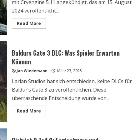
mit Cryengine 5.11 angekündigt, das am 15. August
2024 veröffentlicht...
Read
Read More
more
about
Hunt
Showdown
Engine
Update:
Baldurs Gate 3 DLC: Was Spieler Erwarten
Verbesserte
Leistung
Können
und
Stabilität
Jan Wiedemann
März 23, 2025
Larian Studios hat sich entschieden, keine DLCs für
Baldur’s Gate 3 zu veröffentlichen. Diese
überraschende Entscheidung wurde von...
Read
Read More
more
about
Baldurs
Gate
3
DLC: