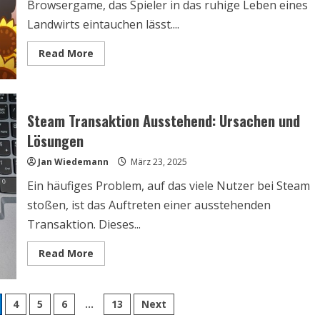
Browsergame, das Spieler in das ruhige Leben eines
Landwirts eintauchen lässt....
Read
Read More
more
about
Farm
Merge
Valley
Browsergame:
Steam Transaktion Ausstehend: Ursachen und
Ultimativer
Ratgeber
Lösungen
für
Strategie
Jan Wiedemann
und
März 23, 2025
Erfolg
Ein häufiges Problem, auf das viele Nutzer bei Steam
stoßen, ist das Auftreten einer ausstehenden
Transaktion. Dieses...
Read
Read More
more
about
Steam
Transaktion
ierung
Ausstehend:
4
5
6
…
13
Next
Ursachen