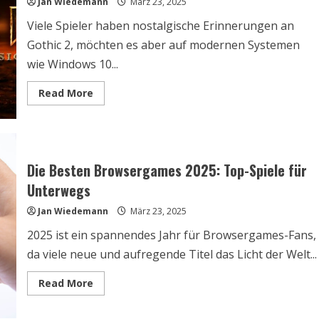
Jan Wiedemann
März 23, 2025
Viele Spieler haben nostalgische Erinnerungen an
Gothic 2, möchten es aber auf modernen Systemen
wie Windows 10...
Read
Read More
more
about
Gothic
2
Windows
10:
Kompatibilitätsanleitung
Die Besten Browsergames 2025: Top-Spiele für
für
Spieler
Unterwegs
Jan Wiedemann
März 23, 2025
2025 ist ein spannendes Jahr für Browsergames-Fans,
da viele neue und aufregende Titel das Licht der Welt...
Read
Read More
more
about
Die