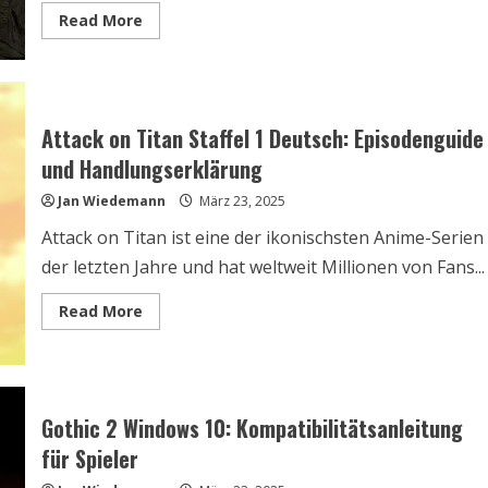
Read
Read More
more
about
Gothic
2
Mods:
Die
besten
Attack on Titan Staffel 1 Deutsch: Episodenguide
Erweiterungen
für
und Handlungserklärung
ein
verbessertes
Jan Wiedemann
März 23, 2025
Spielerlebnis
Attack on Titan ist eine der ikonischsten Anime-Serien
der letzten Jahre und hat weltweit Millionen von Fans...
Read
Read More
more
about
Attack
on
Titan
Staffel
1
Gothic 2 Windows 10: Kompatibilitätsanleitung
Deutsch:
Episodenguide
für Spieler
und
Handlungserklärung