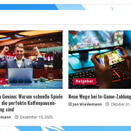
und
Lösungen
er
Ratgeber
u Gewinn: Warum schnelle Spiele
Neue Wege bei In-Game-Zahlun
 die perfekte Kaffeepausen-
Jan Wiedemann
Oktober 31,
ng sind
emann
Dezember 10, 2025