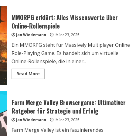
Besten
Browsergames
2025:
Top-
MMORPG erklärt: Alles Wissenswerte über
Spiele
für
Online-Rollenspiele
Unterwegs
Jan Wiedemann
März 23, 2025
Ein MMORPG steht für Massively Multiplayer Online
Role-Playing Game. Es handelt sich um virtuelle
Online-Rollenspiele, die in einer...
Read
Read More
more
about
MMORPG
erklärt:
Alles
Wissenswerte
Farm Merge Valley Browsergame: Ultimativer
über
Online-
Ratgeber für Strategie und Erfolg
Rollenspiele
Jan Wiedemann
März 23, 2025
Farm Merge Valley ist ein faszinierendes