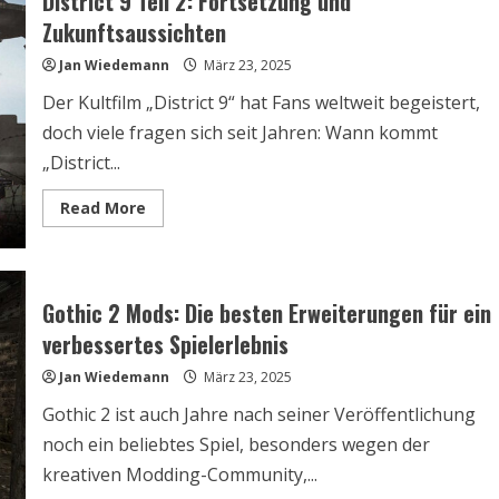
District 9 Teil 2: Fortsetzung und
Was
Spieler
Zukunftsaussichten
Erwarten
Können
Jan Wiedemann
März 23, 2025
Der Kultfilm „District 9“ hat Fans weltweit begeistert,
doch viele fragen sich seit Jahren: Wann kommt
„District...
Read
Read More
more
about
District
9
Teil
2:
Gothic 2 Mods: Die besten Erweiterungen für ein
Fortsetzung
und
verbessertes Spielerlebnis
Zukunftsaussichten
Jan Wiedemann
März 23, 2025
Gothic 2 ist auch Jahre nach seiner Veröffentlichung
noch ein beliebtes Spiel, besonders wegen der
kreativen Modding-Community,...