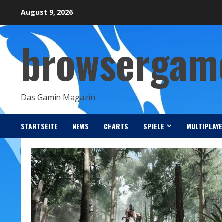
Skip
August 9, 2026
to
content
browsergame
Das Gamin Magazin
STARTSEITE
NEWS
CHARTS
SPIELE
MULTIPLAY