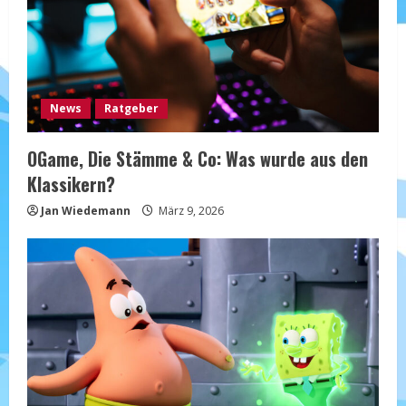
a
d
i
News
Ratgeber
n
OGame, Die Stämme & Co: Was wurde aus den
g
Klassikern?
Jan Wiedemann
März 9, 2026