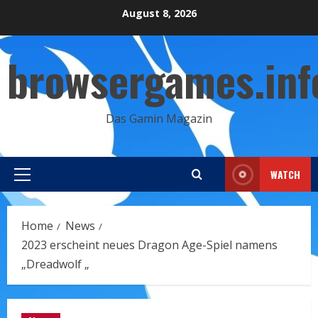
Skip
August 8, 2026
to
content
browsergames.inf
Das Gamin Magazin
WATCH
Primary
Menu
Home
News
2023 erscheint neues Dragon Age-Spiel namens
„Dreadwolf „