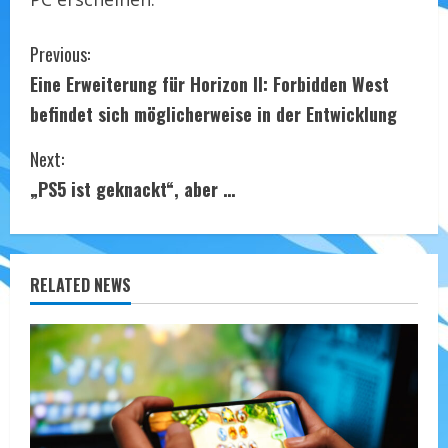
C
Previous:
Eine Erweiterung für Horizon II: Forbidden West
o
befindet sich möglicherweise in der Entwicklung
n
Next:
t
„PS5 ist geknackt“, aber …
i
n
RELATED NEWS
u
e
R
e