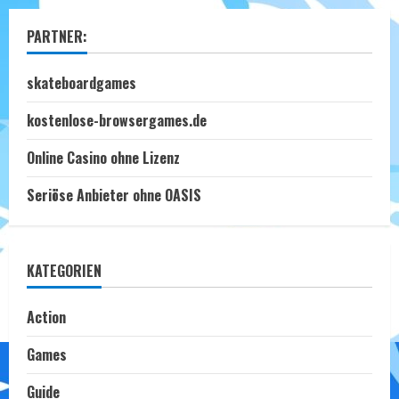
PARTNER:
skateboardgames
kostenlose-browsergames.de
Online Casino ohne Lizenz
Seriöse Anbieter ohne OASIS
KATEGORIEN
Action
Games
Guide