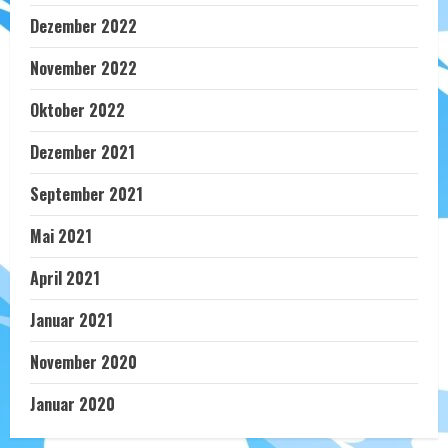
Dezember 2022
November 2022
Oktober 2022
Dezember 2021
September 2021
Mai 2021
April 2021
Januar 2021
November 2020
Januar 2020