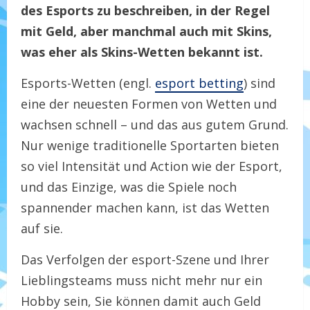
des Esports zu beschreiben, in der Regel
mit Geld, aber manchmal auch mit Skins,
was eher als Skins-Wetten bekannt ist.
Esports-Wetten (engl.
esport betting
) sind
eine der neuesten Formen von Wetten und
wachsen schnell – und das aus gutem Grund.
Nur wenige traditionelle Sportarten bieten
so viel Intensität und Action wie der Esport,
und das Einzige, was die Spiele noch
spannender machen kann, ist das Wetten
auf sie.
Das Verfolgen der esport-Szene und Ihrer
Lieblingsteams muss nicht mehr nur ein
Hobby sein, Sie können damit auch Geld