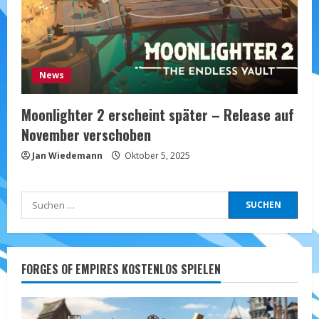
News
Moonlighter 2 erscheint später – Release auf
November verschoben
Jan Wiedemann
Oktober 5, 2025
Suchen
nach:
FORGES OF EMPIRES KOSTENLOS SPIELEN