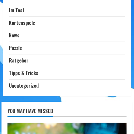
Im Test
Kartenspiele
News
Puzzle
Ratgeber
Tipps & Tricks
Uncategorized
YOU MAY HAVE MISSED