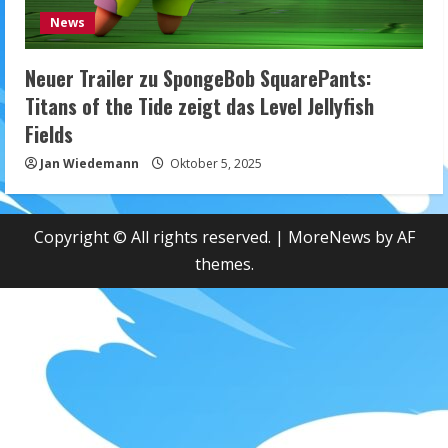
News
Neuer Trailer zu SpongeBob SquarePants:
Titans of the Tide zeigt das Level Jellyfish
Fields
Jan Wiedemann
Oktober 5, 2025
Copyright © All rights reserved.
|
MoreNews
by AF
themes.