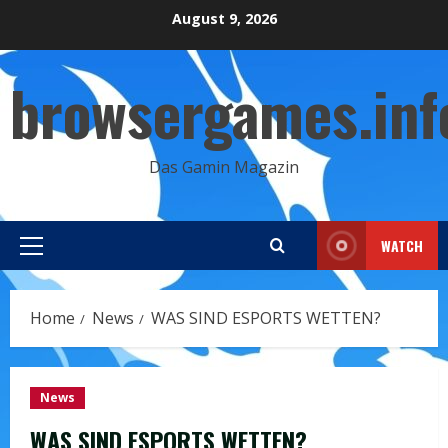
Skip
August 9, 2026
to
content
browsergames.inf
Das Gamin Magazin
WATCH
Primary
Menu
Home
News
WAS SIND ESPORTS WETTEN?
News
WAS SIND ESPORTS WETTEN?